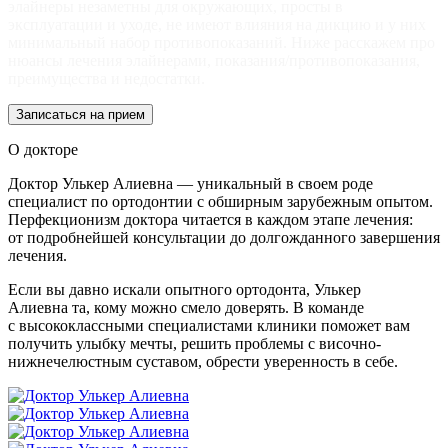
элайнеры незаметны для окружающих, просты в
эксплуатации и уходе, не имеют влияния на дикцию и у них
минимальный набор противопоказаний. Ниже расскажем про
нюансы лечения элайнерами, показания/противопоказания,
преимущества и недостатки.
Записаться на прием
О докторе
Доктор Улькер Алиевна — уникальный в своем роде
специалист по ортодонтии с обширным зарубежным опытом.
Перфекционизм доктора читается в каждом этапе лечения:
от подробнейшей консультации до долгожданного завершения
лечения.
Если вы давно искали опытного ортодонта, Улькер
Алиевна та, кому можно смело доверять. В команде
с высококлассными специалистами клиники поможет вам
получить улыбку мечты, решить проблемы с височно-
нижнечелюстным суставом, обрести уверенность в себе.