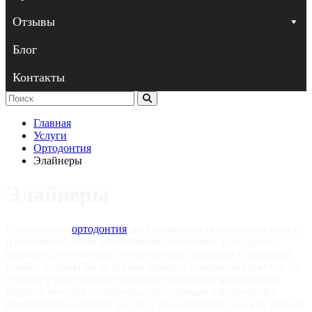
Отзывы
Блог
Контакты
Главная
Услуги
Ортодонтия
Элайнеры
Элайнеры
Современная
ортодонтия
дает возможность исправить прикус
и положение зубов несколькими способами. Если ранее
пациенты, мечтающие о безупречной, красивой и здоровой
улыбке должны были ограничиваться ношением брекетов, то
сегодня у них есть еще один действенный и комфортный
вариант лечения – элайнеры. Это хорошая альтернатива,
популярность которой растет и это объяснимо, так как зубные