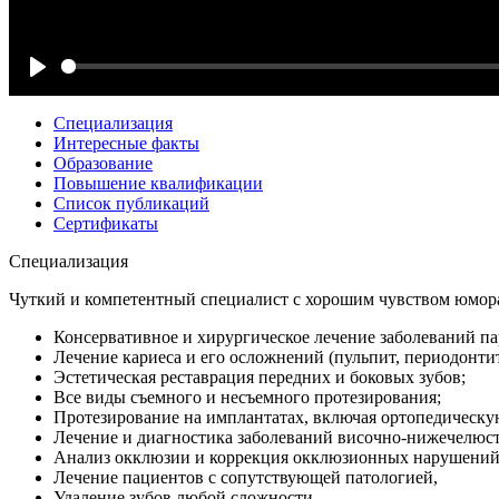
Play
Cпециализация
Интересные факты
Образование
Повышение квалификации
Список публикаций
Сертификаты
Cпециализация
Чуткий и компетентный специалист с хорошим чувством юмора
Консервативное и хирургическое лечение заболеваний па
Лечение кариеса и его осложнений (пульпит, периодонтит
Эстетическая реставрация передних и боковых зубов;
Все виды съемного и несъемного протезирования;
Протезирование на имплантатах, включая ортопедическую
Лечение и диагностика заболеваний височно-нижечелюст
Анализ окклюзии и коррекция окклюзионных нарушений
Лечение пациентов с сопутствующей патологией,
Удаление зубов любой сложности.