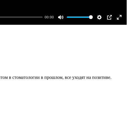
00:00
Mute
Settings
PIP
Enter
fulls
м в стоматологии в прошлом, все уходят на позитиве.