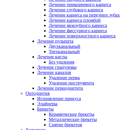
Лечение прикорневого кариеса
Лечение глубокого кариеса
Лечение кариеса на передних зубах
Лечение кариеса пломбой
Лечение межзубного кариеса
Лечение фиссурного кариеса
Лечение поверхностного кариеса
Лечение пульпита
Двухканальный
Трехканальный
Лечение кисты
Без удаления
Лечение гранулемы
Лечение каналов
Удаление нерва
Удаление инструмента
Лечение периодонтита
Ортодонтия
Исправление прикуса
Элайнеры
Брекеты
Керамические брекеты
Металлические брекеты
Снятие брекетов
Хирургия