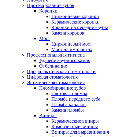
Протезирование зубов
Коронки
Циркониевые коронки
Керамические коронки
Коронки на передние зубы
Замена коронок
Мост
Циркониевый мост
Мост на имплантах
Профессиональная гигиена
Удаление зубного камня
Отбеливание
Профилактическая стоматология
Цифровая стоматология
Эстетическая стоматология
Пломбирование зубов
Световая пломба
Пломба переднего зуба
Пломба каналов
Замена пломбы
Виниры
Керамические виниры
Композитные виниры
Виниры для выравнивания