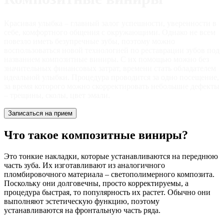
Красивая улыбка – главный залог успешности, уверенности в
себе, комфортного общения с окружающими. Однако не всем
повезло иметь безупречные зубы, поэтому можно
воспользоваться новой технологией по реставрации зубов под
названием композитные виниры. С их помощью можно без
значительных финансовых затрат, времени стать обладателем
идеальной улыбки. Процедура проводится за одно посещение,
за время которого можно скорректировать небольшие дефекты
– трещины, сколы, цвет эмали.
Записаться на прием
Что такое композитные виниры?
Это тонкие накладки, которые устанавливаются на переднюю
часть зуба. Их изготавливают из аналогичного
пломбировочного материала – светополимерного композита.
Поскольку они долговечны, просто корректируемы, а
процедура быстрая, то популярность их растет. Обычно они
выполняют эстетическую функцию, поэтому
устанавливаются на фронтальную часть ряда.