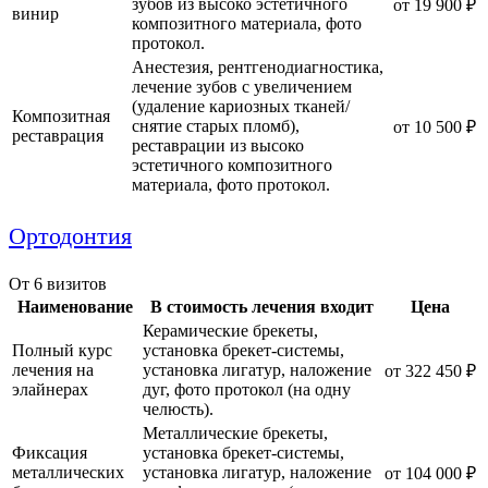
зубов из высоко эстетичного
от 19 900 ₽
винир
композитного материала, фото
протокол.
Анестезия, рентгенодиагностика,
лечение зубов с увеличением
(удаление кариозных тканей/
Композитная
снятие старых пломб),
от 10 500 ₽
реставрация
реставрации из высоко
эстетичного композитного
материала, фото протокол.
Ортодонтия
От 6 визитов
Наименование
В стоимость лечения входит
Цена
Керамические брекеты,
Полный курс
установка брекет-системы,
лечения на
установка лигатур, наложение
от 322 450 ₽
элайнерах
дуг, фото протокол (на одну
челюсть).
Металлические брекеты,
Фиксация
установка брекет-системы,
металлических
установка лигатур, наложение
от 104 000 ₽