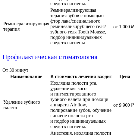
средств гигиены.
Реминерализирующая
терапия зубов с помощью
фтор лака/специального
Реминерализирующая
реминеализирубщего геля/
от 1 000 ₽
терапия
зубного геля Tooth Mousse,
подбор индивидуальных
средств гигиены.
Профилактическая стоматология
От 30 минут
Наименование
В стоимость лечения входит
Цена
Изоляция полости рта,
удаление мягкого
и пигментированного
зубного налета при помощи
Удаление зубного
аппарата Air flow,
от 9 900 ₽
налета
полирование зубов, обучение
гигиене полости рта
и подбор индивидуальных
средств гигиены.
Анестезия, изоляция полости