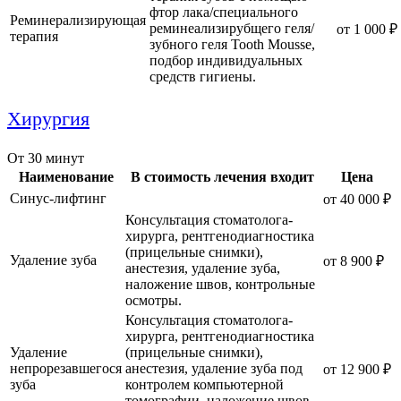
фтор лака/специального
Реминерализирующая
реминеализирубщего геля/
от 1 000 ₽
терапия
зубного геля Tooth Mousse,
подбор индивидуальных
средств гигиены.
Хирургия
От 30 минут
Наименование
В стоимость лечения входит
Цена
Синус-лифтинг
от 40 000 ₽
Консультация стоматолога-
хирурга, рентгенодиагностика
(прицельные снимки),
Удаление зуба
от 8 900 ₽
анестезия, удаление зуба,
наложение швов, контрольные
осмотры.
Консультация стоматолога-
хирурга, рентгенодиагностика
Удаление
(прицельные снимки),
непрорезавшегося
анестезия, удаление зуба под
от 12 900 ₽
зуба
контролем компьютерной
томографии, наложение швов,