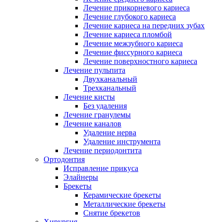
Лечение прикорневого кариеса
Лечение глубокого кариеса
Лечение кариеса на передних зубах
Лечение кариеса пломбой
Лечение межзубного кариеса
Лечение фиссурного кариеса
Лечение поверхностного кариеса
Лечение пульпита
Двухканальный
Трехканальный
Лечение кисты
Без удаления
Лечение гранулемы
Лечение каналов
Удаление нерва
Удаление инструмента
Лечение периодонтита
Ортодонтия
Исправление прикуса
Элайнеры
Брекеты
Керамические брекеты
Металлические брекеты
Снятие брекетов
Хирургия