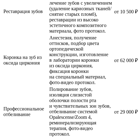
лечение зубов с увеличением
(удаление кариозных тканей/
Реставрация зубов
от 10 500 ₽
снятие старых пломб),
реставрации из высоко
эстетичного композитного
материала, фото протокол.
Анестезия, получение
оттисков, подбор цвета
ортопедической
конструкции, изготовление
Коронка на зуб из
в лаборатории коронки
от 62 000 ₽
оксида циркония
из оксида циркония,
фиксация коронки
на специальный материал,
фото-видео протокол.
Полирование зубов,
изоляция слизистой
оболочки полости рта
и чувствительных зон зубов,
Профессиональное
отбеливание системой
от 29 000 ₽
отбеливание
Opalescense/Zoom 4,
реминерализирующая
терапия, фото-видео
протокол.