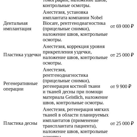
контрольные осмотры.
Анестезия, установка
имплантата компании Nobel
Дентальная
Biocare, рентгенодиагностика
от 69 000 ₽
имплантация
(прицельные снимки),
наложение швов, контрольные
осмотры.
Анестезия, коррекция уровня
прикрепления уздечки,
Пластика уздечки
от 25 000 ₽
наложение швов, контрольные
осмотры.
Анестезия,
рентгенодиагностика
(прицельные снимки),
Регенеративные
регенерация костной ткани
от 9 900 ₽
операции
и тканей десны при помощи
материала Geistlich, наложение
швов, контрольные осмотры.
Анестезия, регенерация мягких
тканей в области планируемых
имплантатов (применение
Пластика десны
от 25 000 ₽
трансплантата пациента),
наложение швов, контрольные
осмотры.