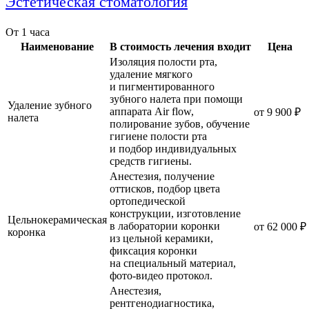
Эстетическая стоматология
От 1 часа
Наименование
В стоимость лечения входит
Цена
Изоляция полости рта,
удаление мягкого
и пигментированного
зубного налета при помощи
Удаление зубного
аппарата Air flow,
от 9 900 ₽
налета
полирование зубов, обучение
гигиене полости рта
и подбор индивидуальных
средств гигиены.
Анестезия, получение
оттисков, подбор цвета
ортопедической
конструкции, изготовление
Цельнокерамическая
в лаборатории коронки
от 62 000 ₽
коронка
из цельной керамики,
фиксация коронки
на специальный материал,
фото-видео протокол.
Анестезия,
рентгенодиагностика,