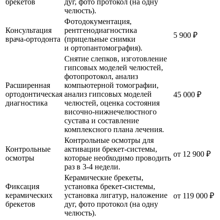
брекетов
дуг, фото протокол (на одну
челюсть).
Фотодокументация,
Консультация
рентгенодиагностика
5 900 ₽
врача-ортодонта
(прицельные снимки
и ортопантомография).
Cнятие слепков, изготовление
гипсовых моделей челюстей,
фотопротокол, анализ
Расширенная
компьютерной томографии,
ортодонтическая
анализ гипсовых моделей
45 000 ₽
диагностика
челюстей, оценка состояния
височно-нижнечелюстного
сустава и составление
комплексного плана лечения.
Контрольные осмотры для
Контрольные
активации брекет-системы,
от 12 900 ₽
осмотры
которые необходимо проводить
раз в 3-4 недели.
Керамические брекеты,
Фиксация
установка брекет-системы,
керамических
установка лигатур, наложение
от 119 000 ₽
брекетов
дуг, фото протокол (на одну
челюсть).