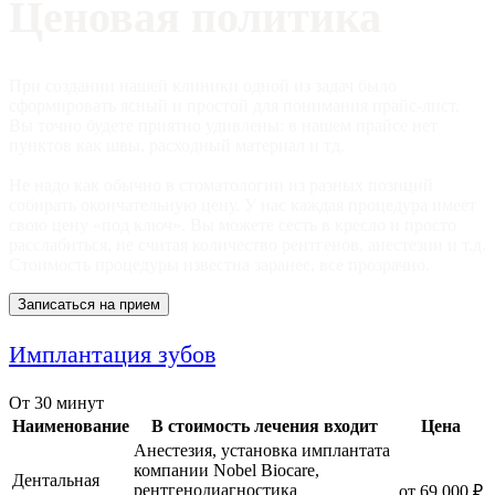
Ценовая политика
При создании нашей клиники одной из задач было
сформировать ясный и простой для понимания прайс-лист.
Вы точно будете приятно удивлены: в нашем прайсе нет
пунктов как швы, расходный материал и тд.
Не надо как обычно в стоматологии из разных позиций
собирать окончательную цену. У нас каждая процедура имеет
свою цену «под ключ». Вы можете сесть в кресло и просто
расслабиться, не считая количество рентгенов, анестезии и т.д.
Стоимость процедуры известна заранее, все прозрачно.
Записаться на прием
Имплантация зубов
От 30 минут
Наименование
В стоимость лечения входит
Цена
Анестезия, установка имплантата
компании Nobel Biocare,
Дентальная
рентгенодиагностика
от 69 000 ₽