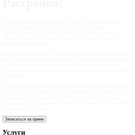
Рассрочка!
Обеспечьте себе качественное лечение сегодня, даже если
у вас нет возможности оплатить всю сумму сразу.
Мы предлагаем удобную программу рассрочки, которая
поможет вам получить необходимое лечение без лишних
финансовых нагрузок.
При сумме лечения от 20 000 до 150 000 рублей на 3 месяца,
вас ждет беспроцентная рассрочка с равными платежами один
раз в 3 месяца. Это означает, что вы можете оплачивать
лечение частями, не переживая о дополнительных процентах
или сроках.
Если сумма лечения составляет от 150 000 до 500 000 рублей,
вы можете воспользоваться беспроцентной рассрочкой на 3-6
месяцев при внесении всего 50% от стоимости лечения.
Оставшиеся 50% вы сможете оплатить равными платежами
один раз в 3-6 месяцев.
Записаться на прием
Услуги