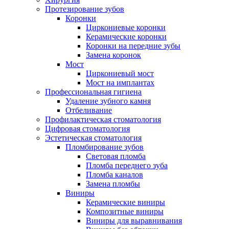
Протезирование зубов
Коронки
Циркониевые коронки
Керамические коронки
Коронки на передние зубы
Замена коронок
Мост
Циркониевый мост
Мост на имплантах
Профессиональная гигиена
Удаление зубного камня
Отбеливание
Профилактическая стоматология
Цифровая стоматология
Эстетическая стоматология
Пломбирование зубов
Световая пломба
Пломба переднего зуба
Пломба каналов
Замена пломбы
Виниры
Керамические виниры
Композитные виниры
Виниры для выравнивания