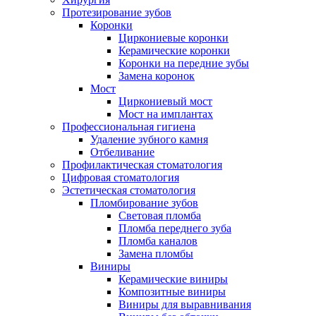
Протезирование зубов
Коронки
Циркониевые коронки
Керамические коронки
Коронки на передние зубы
Замена коронок
Мост
Циркониевый мост
Мост на имплантах
Профессиональная гигиена
Удаление зубного камня
Отбеливание
Профилактическая стоматология
Цифровая стоматология
Эстетическая стоматология
Пломбирование зубов
Световая пломба
Пломба переднего зуба
Пломба каналов
Замена пломбы
Виниры
Керамические виниры
Композитные виниры
Виниры для выравнивания