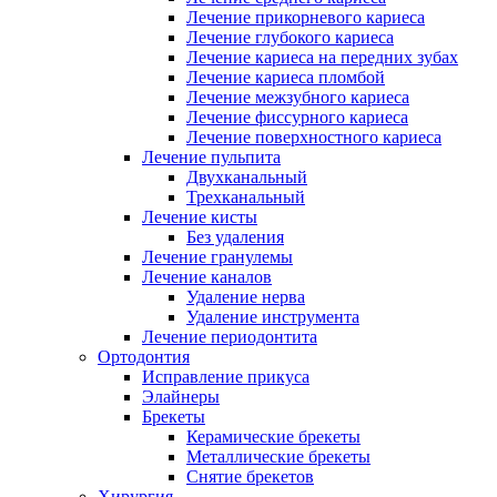
Лечение прикорневого кариеса
Лечение глубокого кариеса
Лечение кариеса на передних зубах
Лечение кариеса пломбой
Лечение межзубного кариеса
Лечение фиссурного кариеса
Лечение поверхностного кариеса
Лечение пульпита
Двухканальный
Трехканальный
Лечение кисты
Без удаления
Лечение гранулемы
Лечение каналов
Удаление нерва
Удаление инструмента
Лечение периодонтита
Ортодонтия
Исправление прикуса
Элайнеры
Брекеты
Керамические брекеты
Металлические брекеты
Снятие брекетов
Хирургия