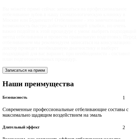
Вы можете прямо сейчас записаться на профессиональное
отбеливание зубов в нашу стоматологическую клинику в
Москве или Будапеште! Отбеливание - это замечательная
возможность быстро добиться сияющей улыбки, но очень
важно подойти к этой процедуре с умом: выбрать подходящий
метод отбеливания и провести правильную подготовку. Перед
отбеливанием мы рекомендуем записаться на консультацию:
доктор проведет необходимую диагностику и выберет
подходящий для вас вариант, при необходимости - составит
план подготовительных процедур.
Записаться на прием
Наши преимущества
Безопасность
1
Современные профессиональные отбеливающие составы с
максимально щадящим воздействием на эмаль
Длительный эффект
2