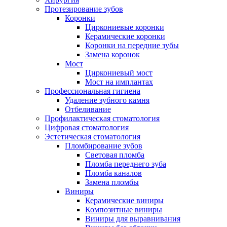
Протезирование зубов
Коронки
Циркониевые коронки
Керамические коронки
Коронки на передние зубы
Замена коронок
Мост
Циркониевый мост
Мост на имплантах
Профессиональная гигиена
Удаление зубного камня
Отбеливание
Профилактическая стоматология
Цифровая стоматология
Эстетическая стоматология
Пломбирование зубов
Световая пломба
Пломба переднего зуба
Пломба каналов
Замена пломбы
Виниры
Керамические виниры
Композитные виниры
Виниры для выравнивания