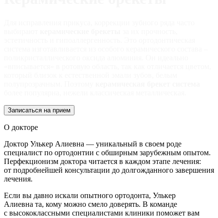
Для исправления прикуса, коррекции зубного ряда часто
выбирают
керамические брекеты
за их прочность,
эстетичность и гипоаллергенность. Это ортодонтическая
система изготавливается из особого керамического состава –
поликристаллического оксида алюминия. Он идеально
«вписывается» в ротовую область, так как отличается цветом,
который близок к естественной эмали зубов, белым
полупрозрачным. Поэтому
керамическая брекет система
более популярна, нежели классическая металлическая.
Записаться на прием
О докторе
Доктор Улькер Алиевна — уникальный в своем роде
специалист по ортодонтии с обширным зарубежным опытом.
Перфекционизм доктора читается в каждом этапе лечения:
от подробнейшей консультации до долгожданного завершения
лечения.
Если вы давно искали опытного ортодонта, Улькер
Алиевна та, кому можно смело доверять. В команде
с высококлассными специалистами клиники поможет вам