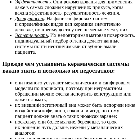
Эффективность
. Они рекомендованы для применения
даже в самых сложных нарушениях прикуса, когда
важна эффективность, результативность лечения.
Доступность
. На фоне сапфировых систем
и определённых видов кап керамика значительно
дешевле, но преимуществ у нее не меньше чем у них.
Эстетичность
. Их неповторимая матовая поверхность,
индивидуальный подбор оттенка делают данные
системы почти неотличимыми от зубной эмали
пациента.
Прежде чем установить керамические системы
важно знать и несколько их недостатков:
они немного уступают металлическим и сапфировым
моделям по прочности, поэтому при неграмотном
обращении можно слегка испортить конструкцию или
даже отломать;
их внешний эстетичный вид может быть испорчен из-за
воздействия кофе, вина, соков или ягод, поэтому
пациент должен знать о таких нюансах заранее;
поскольку они более мягкие, бережные, то срок
их ношения чуть дольше, нежели у металлических
аналогов;
стоят они дороже классических брекетов из металла.