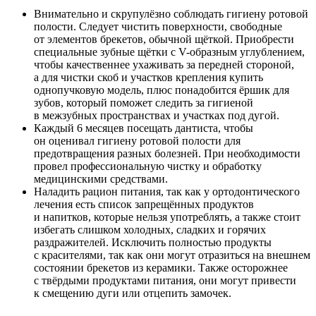
Внимательно и скрупулёзно соблюдать гигиену ротовой
полости. Следует чистить поверхности, свободные
от элементов брекетов, обычной щёткой. Приобрести
специальные зубные щётки с V-образным углублением,
чтобы качественнее ухаживать за передней стороной,
а для чистки скоб и участков крепления купить
однопучковую модель, плюс понадобится ёршик для
зубов, который поможет следить за гигиеной
в межзубных пространствах и участках под дугой.
Каждый 6 месяцев посещать дантиста, чтобы
он оценивал гигиену ротовой полости для
предотвращения разных болезней. При необходимости
провел профессиональную чистку и обработку
медицинскими средствами.
Наладить рацион питания, так как у ортодонтического
лечения есть список запрещённых продуктов
и напитков, которые нельзя употреблять, а также стоит
избегать слишком холодных, сладких и горячих
раздражителей. Исключить полностью продукты
с красителями, так как они могут отразиться на внешнем
состоянии брекетов из керамики. Также осторожнее
с твёрдыми продуктами питания, они могут привести
к смещению дуги или отцепить замочек.