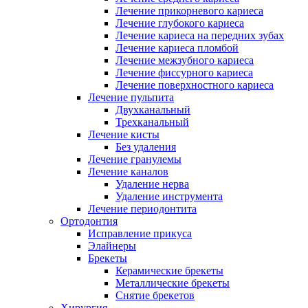
Лечение прикорневого кариеса
Лечение глубокого кариеса
Лечение кариеса на передних зубах
Лечение кариеса пломбой
Лечение межзубного кариеса
Лечение фиссурного кариеса
Лечение поверхностного кариеса
Лечение пульпита
Двухканальный
Трехканальный
Лечение кисты
Без удаления
Лечение гранулемы
Лечение каналов
Удаление нерва
Удаление инструмента
Лечение периодонтита
Ортодонтия
Исправление прикуса
Элайнеры
Брекеты
Керамические брекеты
Металлические брекеты
Снятие брекетов
Хирургия