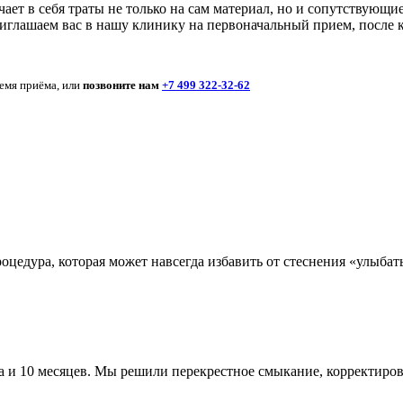
ет в себя траты не только на сам материал, но и сопутствующи
глашаем вас в нашу клинику на первоначальный прием, после кот
ремя приёма, или
позвоните нам
+7 499 322-32-62
едура, которая может навсегда избавить от стеснения «улыбатьс
да и 10 месяцев. Мы решили перекрестное смыкание, корректиро