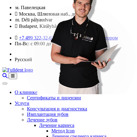
м. Павелецкая
Москва, Шлюзовая наб., дом 4
m. Déli pályaudvar
Budapest, Királyhágó utca 2
+7 499 322-32-62
Связаться с администратором
Пн-Вс: с 09:00 до 20:00
Русский
О клинике
Сертификаты и лицензии
Услуги
Консультация и диагностика
Имплантация зубов
Лечение зубов
Лечение кариеса
Метод Icon
Лечение среднего кариеса