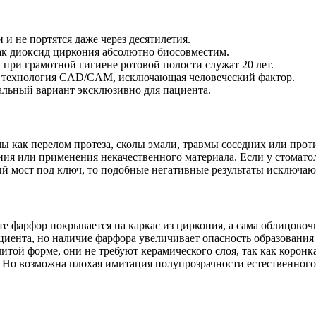
 и не портятся даже через десятилетия.
 как диоксид циркония абсолютно биосовместим.
 при грамотной гигиене ротовой полости служат 20 лет.
ая технология CAD/CAM, исключающая человеческий фактор.
уальный вариант эксклюзивно для пациента.
ы как перелом протеза, сколы эмали, травмы соседних или прот
ия или применения некачественного материала. Если у стоматол
й мост под ключ, то подобные негативные результаты исключаю
нте фарфор покрывается на каркас из циркония, а сама облицовоч
иента, но наличие фарфора увеличивает опасность образования
 литой форме, они не требуют керамического слоя, так как коро
. Но возможна плохая имитация полупрозрачности естественного