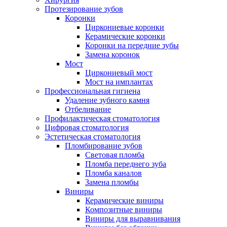
Протезирование зубов
Коронки
Циркониевые коронки
Керамические коронки
Коронки на передние зубы
Замена коронок
Мост
Циркониевый мост
Мост на имплантах
Профессиональная гигиена
Удаление зубного камня
Отбеливание
Профилактическая стоматология
Цифровая стоматология
Эстетическая стоматология
Пломбирование зубов
Световая пломба
Пломба переднего зуба
Пломба каналов
Замена пломбы
Виниры
Керамические виниры
Композитные виниры
Виниры для выравнивания