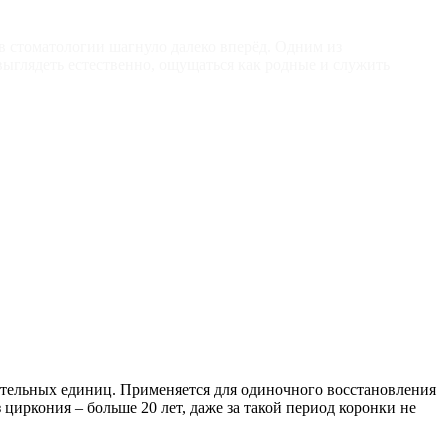
 стоматологии шагнуло далеко вперёд. Одним из
выглядеть естественно, ощущаться как родные и служить
тельных единиц. Применяется для одиночного восстановления
иркония – больше 20 лет, даже за такой период коронки не