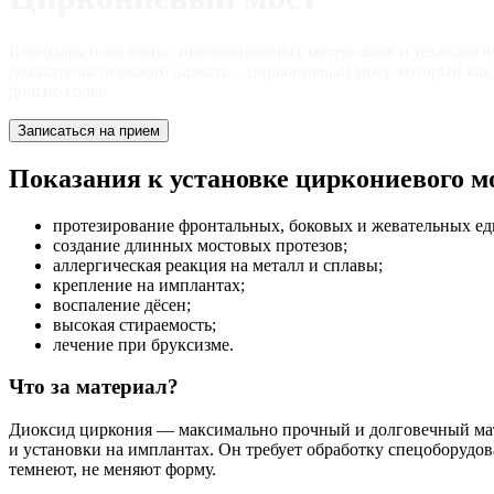
Благодаря появлению инновационных материалов и технологич
доказательств можно назвать – циркониевый мост, который как
долгие годы.
Записаться на прием
Показания к установке циркониевого м
протезирование фронтальных, боковых и жевательных ед
создание длинных мостовых протезов;
аллергическая реакция на металл и сплавы;
крепление на имплантах;
воспаление дёсен;
высокая стираемость;
лечение при бруксизме.
Что за материал?
Диоксид циркония — максимально прочный и долговечный мате
и установки на имплантах. Он требует обработку спецоборудо
темнеют, не меняют форму.