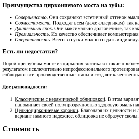
Преимущества циркониевого моста на зубы:
Совершенство
. Они сохраняют эстетичный оттенок эмали
Совместимость
. Подходят всем (даже аллергикам), так
Длительный срок
. Они максимально долговечные, так как
Премиальность
. Их качество обеспечивает компьютерн
Оперативность
. Всего за сутки можно создать индивид
Есть ли недостатки?
Порой при зубном мосте из циркония возникают такие проблем
результатом исключительно непрофессионального протезирован
соблюдают все производственные этапы и создают качественны
Две разновидности:
Классические с керамической облицовкой
. В этом вариа
напоминает своей полупрозрачностью здоровую эмаль пац
Цельноциркониевые коронки
. Благодаря их цельности и
вариант намного надежнее, облицовка не образует сколы
Стоимость