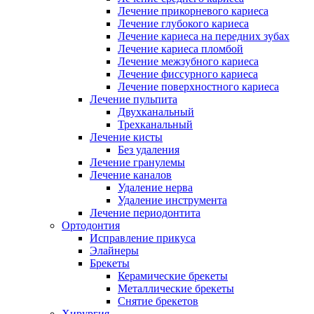
Лечение прикорневого кариеса
Лечение глубокого кариеса
Лечение кариеса на передних зубах
Лечение кариеса пломбой
Лечение межзубного кариеса
Лечение фиссурного кариеса
Лечение поверхностного кариеса
Лечение пульпита
Двухканальный
Трехканальный
Лечение кисты
Без удаления
Лечение гранулемы
Лечение каналов
Удаление нерва
Удаление инструмента
Лечение периодонтита
Ортодонтия
Исправление прикуса
Элайнеры
Брекеты
Керамические брекеты
Металлические брекеты
Снятие брекетов
Хирургия