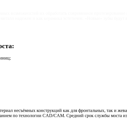
ных возможностей их обработать современное протезирование в
 металл надежен и как керамика эстетичен. «Новые» зубы будут 
оста:
иниц;
риал несъёмных конструкций как для фронтальных, так и жева
ванием по технологии CAD/CAM. Средний срок службы моста из ц