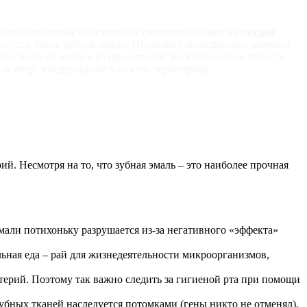
 замечают первые болезненные симптомы только на
стадии
истоту, блеск зубной эмали. Поскольку большинство замечает
ни: Боли от разных раздражителей. Возникновение полости.
осмотр, зондирование полости, термопробу,
й. Несмотря на то, что зубная эмаль – это наиболее прочная
мали потихоньку разрушается из-за негативного «эффекта»
льная еда – рай для жизнедеятельности микроорганизмов,
ктерий. Поэтому так важно следить за гигиеной рта при помощи
 зубных тканей наследуется потомками (гены никто не отменял).