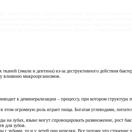
ный, поверхностный, средний и глубокий. Чаще всего пациенты
диагностировать лишь при осмотре и проверке на целостность, ч
смотрим именно лечение среднего кариеса. Симптоматика болез
изо рта. При любом признаке важно провести профессиональный 
каней (эмали и дентина) из-за деструктивного действия бактери
ому влиянию микроорганизмов.
риводит к деминерализации – процессу, при котором структура э
, в этом огромную роль играет пища. Богатая углеводами, питате
еды на зубах, языке могут спровоцировать размножение, рост ба
тв для зубов.
ы с зубами, то и у детей они нередки. Все потому что строение