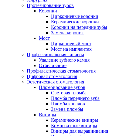
Протезирование зубов
Коронки
Циркониевые коронки
Керамические коронки
Коронки на передние зубы
Замена коронок
Мост
Циркониевый мост
Мост на имплантах
Профессиональная гигиена
Удаление зубного камня
Отбеливание
Профилактическая стоматология
Цифровая стоматология
Эстетическая стоматология
Пломбирование зубов
Световая пломба
Пломба переднего зуба
Пломба каналов
Замена пломбы
Виниры
Керамические виниры
Композитные виниры
Виниры для выравнивания