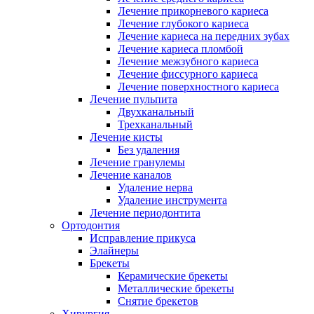
Лечение прикорневого кариеса
Лечение глубокого кариеса
Лечение кариеса на передних зубах
Лечение кариеса пломбой
Лечение межзубного кариеса
Лечение фиссурного кариеса
Лечение поверхностного кариеса
Лечение пульпита
Двухканальный
Трехканальный
Лечение кисты
Без удаления
Лечение гранулемы
Лечение каналов
Удаление нерва
Удаление инструмента
Лечение периодонтита
Ортодонтия
Исправление прикуса
Элайнеры
Брекеты
Керамические брекеты
Металлические брекеты
Снятие брекетов
Хирургия