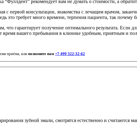
ка “Фуллдент” рекомендует вам не думать о стоимости, а обратит
ая с первой консультации, знакомства с лечащим врачом, заканч
ь это требует много времени, терпения пациента, так почему бы
 что гарантирует получение оптимального результата. Если для
т время вашего пребывания в клинике удобным, приятным и по
ремя приёма, или
позвоните нам
+7 499 322-32-62
рирования зубной эмали, смотрятся естественно и считаются м