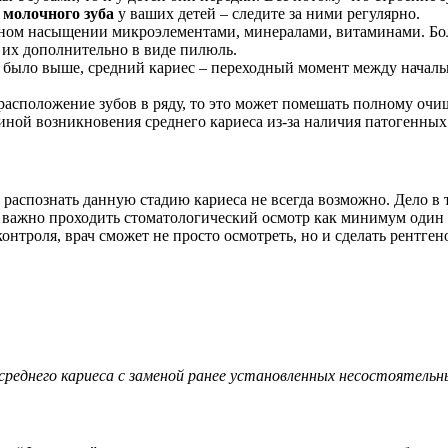
а молочного зуба
у ваших детей – следите за ними регулярно.
нном насыщении микроэлементами, минералами, витаминами. Боль
 их дополнительно в виде пилюль.
о было выше, средний кариес – переходный момент между началь
 расположение зубов в ряду, то это может помешать полному очи
чиной возникновения среднего кариеса из-за наличия патогенны
 распознать данную стадию кариеса не всегда возможно. Дело в т
к важно проходить стоматологический осмотр как минимум один 
контроля, врач сможет не просто осмотреть, но и сделать рентге
среднего кариеса с заменой ранее установленных несостоятельн