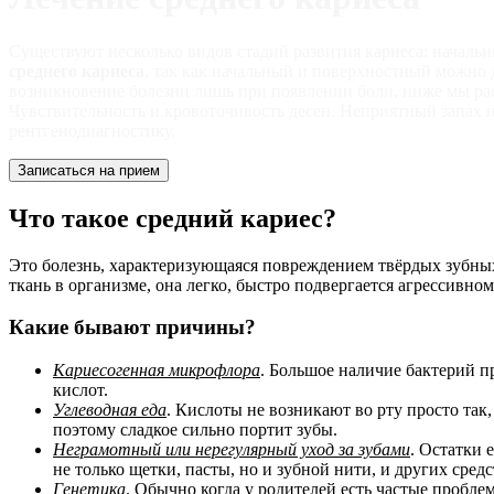
Существуют несколько видов стадий развития кариеса: началь
среднего кариеса
, так как начальный и поверхностный можно 
возникновение болезни лишь при появлении боли, ниже мы рас
Чувствительность и кровоточивость десен. Неприятный запах 
рентгенодиагностику.
Записаться на прием
Что такое средний кариес?
Это болезнь, характеризующаяся повреждением твёрдых зубных т
ткань в организме, она легко, быстро подвергается агрессивн
Какие бывают причины?
Кариесогенная микрофлора
. Большое наличие бактерий п
кислот.
Углеводная еда
. Кислоты не возникают во рту просто так
поэтому сладкое сильно портит зубы.
Неграмотный или нерегулярный уход за зубами
. Остатки 
не только щетки, пасты, но и зубной нити, и других средс
Генетика
. Обычно когда у родителей есть частые проблем