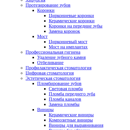
Протезирование зубов
Коронки
Циркониевые коронки
Керамические коронки
Коронки на передние зубы
Замена коронок
Мост
Циркониевый мост
Мост на имплантах
Профессиональная гигиена
Удаление зубного камня
Отбеливание
Профилактическая стоматология
Цифровая стоматология
Эстетическая стоматология
Пломбирование зубов
Световая пломба
Пломба переднего зуба
Пломба каналов
Замена пломбы
Виниры
Керамические виниры
Композитные виниры
Виниры для выравнивания