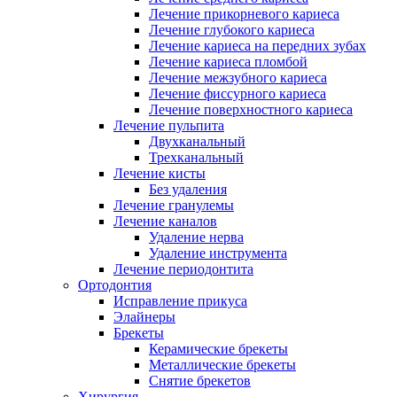
Лечение прикорневого кариеса
Лечение глубокого кариеса
Лечение кариеса на передних зубах
Лечение кариеса пломбой
Лечение межзубного кариеса
Лечение фиссурного кариеса
Лечение поверхностного кариеса
Лечение пульпита
Двухканальный
Трехканальный
Лечение кисты
Без удаления
Лечение гранулемы
Лечение каналов
Удаление нерва
Удаление инструмента
Лечение периодонтита
Ортодонтия
Исправление прикуса
Элайнеры
Брекеты
Керамические брекеты
Металлические брекеты
Снятие брекетов
Хирургия