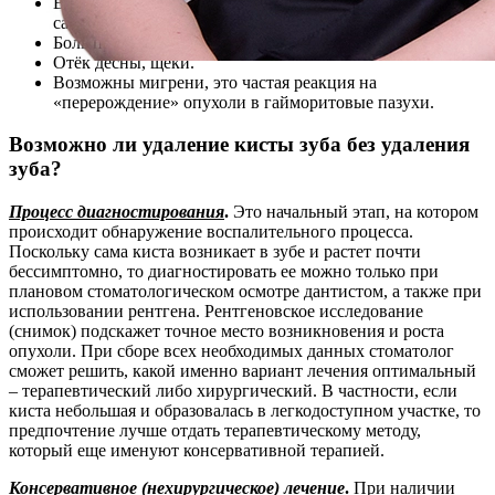
Высокая температура тела, снижение тонуса и плохое
самочувствие.
Боль при надкусывании.
Отёк десны, щеки.
Возможны мигрени, это частая реакция на
«перерождение» опухоли в гайморитовые пазухи.
Возможно ли удаление кисты зуба без удаления
зуба?
Процесс диагностирования
.
Это начальный этап, на котором
происходит обнаружение воспалительного процесса.
Поскольку сама киста возникает в зубе и растет почти
бессимптомно, то диагностировать ее можно только при
плановом стоматологическом осмотре дантистом, а также при
использовании рентгена. Рентгеновское исследование
(снимок) подскажет точное место возникновения и роста
опухоли. При сборе всех необходимых данных стоматолог
сможет решить, какой именно вариант лечения оптимальный
– терапевтический либо хирургический. В частности, если
киста небольшая и образовалась в легкодоступном участке, то
предпочтение лучше отдать терапевтическому методу,
который еще именуют консервативной терапией.
Консервативное (нехирургическое) лечение
.
При наличии