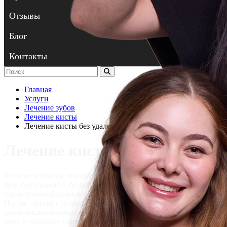
Отзывы
Блог
Контакты
Главная
Услуги
Лечение зубов
Лечение кисты
Лечение кисты без удаления
Лечение кисты без удаления
Многие клиники отказывают пациентам в лечении кисты
зуба без удаления, безосновательно настаивая на том, что
единственный возможный вариант – полное удаление зуба.
Но так считают только непрофессионалы, так как
квалифицированные стоматологи способны провести лечение
даже в наиболее сложных случаях и вылечить кисту без