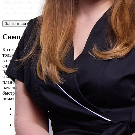
удаления зуба. Для большинства пациентов лечение занимает
не более одного посещения стоматологической клиники,
следовательно, не стоит откладывать дело в долгий ящик.
Записаться на прием
Симптоматика болезни
К сожалению, наличие такого новообразования заметно
только тогда, когда она вырастает из нескольких миллиметров
в пару сантиметров. При начальной стадии нет никаких
симптомов, что заключает в себе большую опасность для
пациента, так как при дальнейшей диагностике киста может
значительно вырасти в размере. Поэтому так важно ходить на
плановые осмотры в стоматологическую клинику, ведь при
начальной стадии ее лечение проходит гораздо проще и
быстрее. Если же опухоль развилась и выросла, то возникают
нижеследующие признаки:
Болезненные ощущения при приеме твёрдой пищи.
Значительно увеличивается участок покраснения десны
именно там, где появилась киста.
Возникновение свищей в прикорневой зоне,
возникновение гноя.