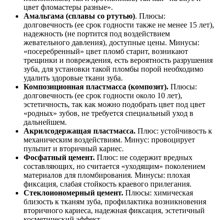
цвет фломастеры разные».
Амальгама (сплавы со ртутью)
. Плюсы:
долговечность (ее срок годности также не менее 15 лет),
надежность (не портится под воздействием
жевательного давления), доступные цены. Минусы:
«посеребренный» цвет пломб старит, возникают
трещинки и повреждения, есть вероятность разрушения
зуба, для установки такой пломбы порой необходимо
удалить здоровые ткани зуба.
Композиционная пластмасса (композит).
Плюсы:
долговечность (ее срок годности около 10 лет),
эстетичность, так как можно подобрать цвет под цвет
«родных» зубов, не требуется специальный уход в
дальнейшем.
Акрилсодержащая пластмасса.
Плюс: устойчивость к
механическим воздействиям. Минус: провоцирует
пульпит и вторичный кариес.
Фосфатный цемент.
Плюс: не содержит вредных
составляющих, но считается «уходящим» поколением
материалов для пломбирования. Минусы: плохая
фиксация, слабая стойкость краевого прилегания.
Стеклоиономерный цемент.
Плюсы: химическая
близость к тканям зуба, профилактика возникновения
вторичного кариеса, надежная фиксация, эстетичный
косметический эффект.