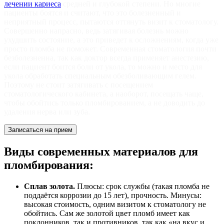
лечении кариеса
средней и глубокой степени. Но многие
пациенты боятся и считают, что это болезненный и
неприятный процесс, пытаются оттянуть визит к стоматологу.
Совершенно напрасно, ведь затягивая болезнь можно
ухудшить состояние, а это приведет к осложнениям, когда уже
просто пломба не поможет. Современная стоматология почти
безболезненна, так как доктор всегда применяет анестезию,
если пациент боится боли от укола, то можно и место для
укола обработать специальным обезболивающим гелем.
Поэтому не стоит затягивать с посещением
стоматологического кабинета, а наоборот, посещать чаще,
чтобы обойтись только пломбированием, а не доводить до
удаления нерва или зуба.
Записаться на прием
Виды современных материалов для
пломбирования:
Сплав золота.
Плюсы: срок службы (такая пломба не
поддаётся коррозии до 15 лет), прочность. Минусы:
высокая стоимость, одним визитом к стоматологу не
обойтись. Сам же золотой цвет пломб имеет как
поклонников, так и противников, так как «на вкус и