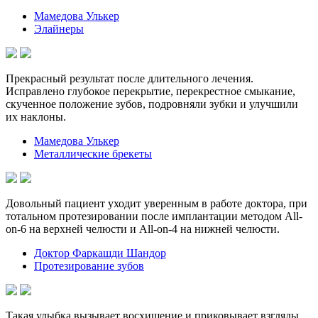
Мамедова Улькер
Элайнеры
Прекрасный результат после длительного лечения.
Исправлено глубокое перекрытие, перекрестное смыкание,
скученное положение зубов, подровняли зубки и улучшили
их наклоны.
Мамедова Улькер
Металлические брекеты
Довольный пациент уходит уверенным в работе доктора, при
тотальном протезировании после имплантации методом All-
on-6 на верхней челюсти и All-on-4 на нижней челюсти.
Доктор Фаркашди Шандор
Протезирование зубов
Такая улыбка вызывает восхищение и приковывает взгляды.