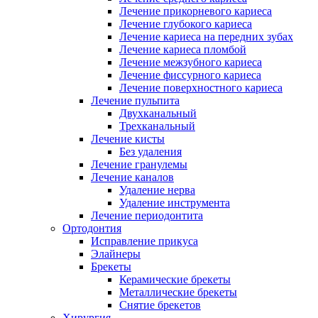
Лечение прикорневого кариеса
Лечение глубокого кариеса
Лечение кариеса на передних зубах
Лечение кариеса пломбой
Лечение межзубного кариеса
Лечение фиссурного кариеса
Лечение поверхностного кариеса
Лечение пульпита
Двухканальный
Трехканальный
Лечение кисты
Без удаления
Лечение гранулемы
Лечение каналов
Удаление нерва
Удаление инструмента
Лечение периодонтита
Ортодонтия
Исправление прикуса
Элайнеры
Брекеты
Керамические брекеты
Металлические брекеты
Снятие брекетов
Хирургия