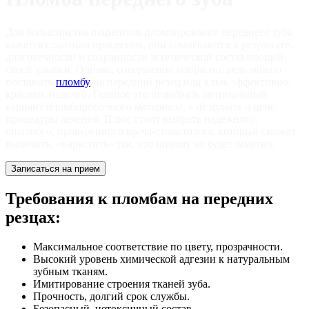
Для большинства пациентов пломбирование переднего зуба
кажется сложным процессом, они сомневаются в результате,
долговечности и сохранности эстетической составляющей
своей улыбки. Однако, совершенно напрасно, ведь можно
поставить
пломбу
на передний резец или клык эффективно,
красиво, надолго. Главное это подобрать оптимальный
вариант пломбировочного материала, а не думать о цене
процедуры лечения. Плюс стоит выбрать надежного,
опытного, проверенного врача-стоматолога, который сможет
вылечить, «нарастить» так, что никому не будет заметно.
Записаться на прием
Требования к пломбам на передних
резцах:
Максимальное соответствие по цвету, прозрачности.
Высокий уровень химической адгезии к натуральным
зубным тканям.
Имитирование строения тканей зуба.
Прочность, долгий срок службы.
Безопасный, нетоксичный состав.