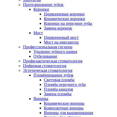
Протезирование зубов
Коронки
Циркониевые коронки
Керамические коронки
Коронки на передние зубы
Замена коронок
Мост
Циркониевый мост
Мост на имплантах
Профессиональная гигиена
Удаление зубного камня
Отбеливание
Профилактическая стоматология
Цифровая стоматология
Эстетическая стоматология
Пломбирование зубов
Световая пломба
Пломба переднего зуба
Пломба каналов
Замена пломбы
Виниры
Керамические виниры
Композитные виниры
Виниры для выравнивания