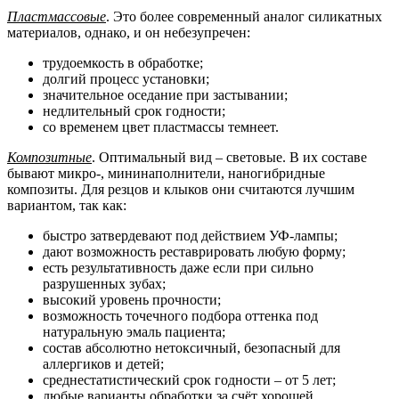
Пластмассовые
. Это более современный аналог силикатных
материалов, однако, и он небезупречен:
трудоемкость в обработке;
долгий процесс установки;
значительное оседание при застывании;
недлительный срок годности;
со временем цвет пластмассы темнеет.
Композитные
. Оптимальный вид – световые. В их составе
бывают микро-, мининаполнители, наногибридные
композиты. Для резцов и клыков они считаются лучшим
вариантом, так как:
быстро затвердевают под действием УФ-лампы;
дают возможность реставрировать любую форму;
есть результативность даже если при сильно
разрушенных зубах;
высокий уровень прочности;
возможность точечного подбора оттенка под
натуральную эмаль пациента;
состав абсолютно нетоксичный, безопасный для
аллергиков и детей;
среднестатистический срок годности – от 5 лет;
любые варианты обработки за счёт хорошей