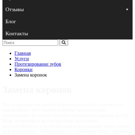
Отзывы
Блог
Контакты
Главная
Услуги
Протезирование зубов
Коронки
Замена коронок
Замена коронок
После завершения протезирования пациенты надеются на
максимально длительный результат эксплуатации
конструкции, но порой приходится поменять коронку на зуб.
Ведь, несмотря на высокопрочные показатели
износостойкости, искусственным конструкциям свойственно
деформироваться, повреждаться со временем. Какие причины