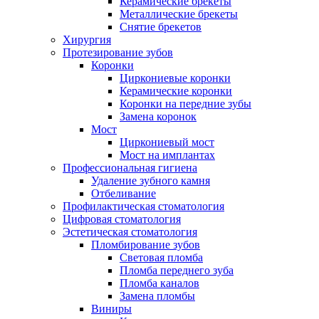
Керамические брекеты
Металлические брекеты
Снятие брекетов
Хирургия
Протезирование зубов
Коронки
Циркониевые коронки
Керамические коронки
Коронки на передние зубы
Замена коронок
Мост
Циркониевый мост
Мост на имплантах
Профессиональная гигиена
Удаление зубного камня
Отбеливание
Профилактическая стоматология
Цифровая стоматология
Эстетическая стоматология
Пломбирование зубов
Световая пломба
Пломба переднего зуба
Пломба каналов
Замена пломбы
Виниры