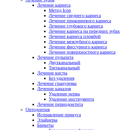
Лечение кариеса
Метод Icon
Лечение среднего кариеса
Лечение прикорневого кариеса
Лечение глубокого кариеса
Лечение кариеса на передних зубах
Лечение кариеса пломбой
Лечение межзубного кариеса
Лечение фиссурного кариеса
Лечение поверхностного кариеса
Лечение пульпита
Двухканальный
Трехканальный
Лечение кисты
Без удаления
Лечение гранулемы
Лечение каналов
Удаление нерва
Удаление инструмента
Лечение периодонтита
Ортодонтия
Исправление прикуса
Элайнеры
Брекеты