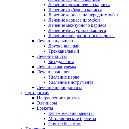
Лечение прикорневого кариеса
Лечение глубокого кариеса
Лечение кариеса на передних зубах
Лечение кариеса пломбой
Лечение межзубного кариеса
Лечение фиссурного кариеса
Лечение поверхностного кариеса
Лечение пульпита
Двухканальный
Трехканальный
Лечение кисты
Без удаления
Лечение гранулемы
Лечение каналов
Удаление нерва
Удаление инструмента
Лечение периодонтита
Ортодонтия
Исправление прикуса
Элайнеры
Брекеты
Керамические брекеты
Металлические брекеты
Снятие брекетов
Хирургия