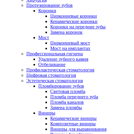
Протезирование зубов
Коронки
Циркониевые коронки
Керамические коронки
Коронки на передние зубы
Замена коронок
Мост
Циркониевый мост
Мост на имплантах
Профессиональная гигиена
Удаление зубного камня
Отбеливание
Профилактическая стоматология
Цифровая стоматология
Эстетическая стоматология
Пломбирование зубов
Световая пломба
Пломба переднего зуба
Пломба каналов
Замена пломбы
Виниры
Керамические виниры
Композитные виниры
Виниры для выравнивания