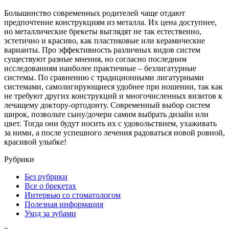
Большинство современных родителей чаще отдают
предпочтение конструкциям из металла. Их цена доступнее,
но металлические брекеты выглядят не так естественно,
эстетично и красиво, как пластиковые или керамические
варианты. Про эффективность различных видов систем
существуют разные мнения, но согласно последним
исследованиям наиболее практичные – безлигатурные
системы. По сравнению с традиционными лигатурными
системами, самолигирующиеся удобнее при ношении, так как
не требуют других конструкций и многочисленных визитов к
лечащему доктору-ортодонту. Современный выбор систем
широк, позвольте сыну/дочери самим выбрать дизайн или
цвет. Тогда они будут носить их с удовольствием, ухаживать
за ними, а после успешного лечения радоваться новой ровной,
красивой улыбке!
Рубрики
Без рубрики
Все о брекетах
Интервью со стоматологом
Полезная информация
Уход за зубами