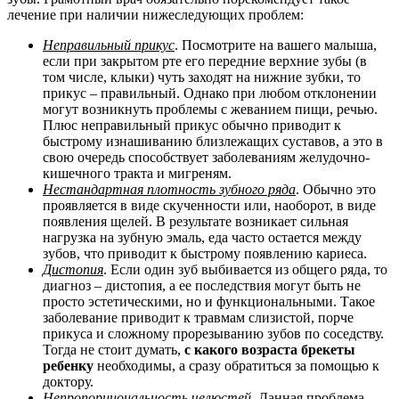
лечение при наличии нижеследующих проблем:
Неправильный прикус
. Посмотрите на вашего малыша,
если при закрытом рте его передние верхние зубы (в
том числе, клыки) чуть заходят на нижние зубки, то
прикус – правильный. Однако при любом отклонении
могут возникнуть проблемы с жеванием пищи, речью.
Плюс неправильный прикус обычно приводит к
быстрому изнашиванию близлежащих суставов, а это в
свою очередь способствует заболеваниям желудочно-
кишечного тракта и мигреням.
Нестандартная плотность зубного ряда
. Обычно это
проявляется в виде скученности или, наоборот, в виде
появления щелей. В результате возникает сильная
нагрузка на зубную эмаль, еда часто остается между
зубов, что приводит к быстрому появлению кариеса.
Дистопия
. Если один зуб выбивается из общего ряда, то
диагноз – дистопия, а ее последствия могут быть не
просто эстетическими, но и функциональными. Такое
заболевание приводит к травмам слизистой, порче
прикуса и сложному прорезыванию зубов по соседству.
Тогда не стоит думать,
с какого возраста брекеты
ребенку
необходимы, а сразу обратиться за помощью к
доктору.
Непропорциональность челюстей
. Данная проблема