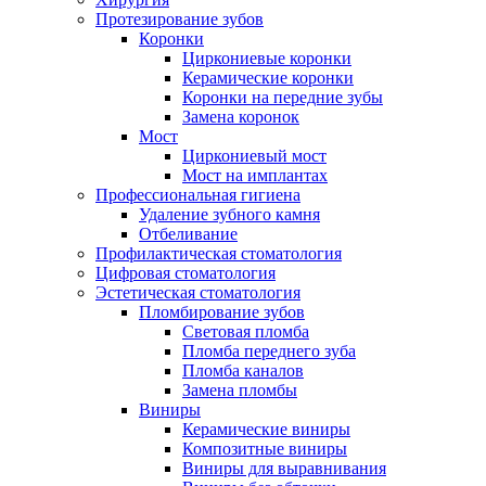
Протезирование зубов
Коронки
Циркониевые коронки
Керамические коронки
Коронки на передние зубы
Замена коронок
Мост
Циркониевый мост
Мост на имплантах
Профессиональная гигиена
Удаление зубного камня
Отбеливание
Профилактическая стоматология
Цифровая стоматология
Эстетическая стоматология
Пломбирование зубов
Световая пломба
Пломба переднего зуба
Пломба каналов
Замена пломбы
Виниры
Керамические виниры
Композитные виниры
Виниры для выравнивания