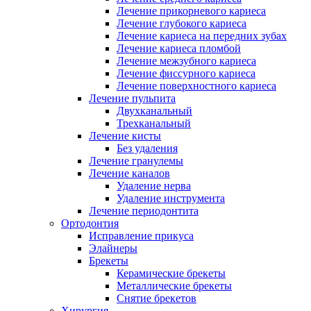
Лечение прикорневого кариеса
Лечение глубокого кариеса
Лечение кариеса на передних зубах
Лечение кариеса пломбой
Лечение межзубного кариеса
Лечение фиссурного кариеса
Лечение поверхностного кариеса
Лечение пульпита
Двухканальный
Трехканальный
Лечение кисты
Без удаления
Лечение гранулемы
Лечение каналов
Удаление нерва
Удаление инструмента
Лечение периодонтита
Ортодонтия
Исправление прикуса
Элайнеры
Брекеты
Керамические брекеты
Металлические брекеты
Снятие брекетов
Хирургия