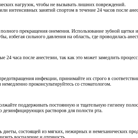
ических нагрузок, чтобы не вызывать лишних повреждений.
или интенсивных занятий спортом в течение 24 часов после анес
до полного прекращения онемения. Использование зубной щетки 
ы, избегая сильного давления на область, где проводилась анест
ые 24 часа после анестезии, так как это может замедлить процес
предотвращения инфекции, принимайте их строго в соответствии
 немедленно проконсультируйтесь со стоматологом.
должайте поддерживать постоянную и тщательную гигиену полост
ю дезинфицирующих растворов для полости рта.
ь диеты, состоящей из мягких, нежирных и немеханических про
изить воспаление и отечность.