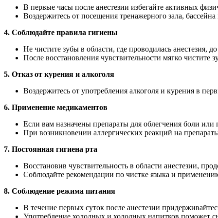
В первые часы после анестезии избегайте активных физ
Воздержитесь от посещения тренажерного зала, бассейна 
4. Соблюдайте правила гигиены
Не чистите зубы в области, где проводилась анестезия, 
После восстановления чувствительности мягко чистите зуб
5. Отказ от курения и алкоголя
Воздержитесь от употребления алкоголя и курения в перв
6. Применение медикаментов
Если вам назначены препараты для облегчения боли или 
При возникновении аллергических реакций на препараты
7. Постоянная гигиена рта
Восстановив чувствительность в области анестезии, про
Соблюдайте рекомендации по чистке языка и применени
8. Соблюдение режима питания
В течение первых суток после анестезии придерживайтес
Употребление холодных и холодных напитков поможет сн